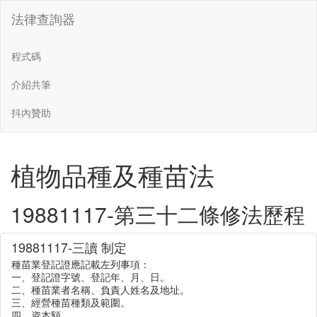
法律查詢器
程式碼
介紹共筆
抖內贊助
植物品種及種苗法
19881117-第三十二條修法歷程
19881117-三讀 制定
種苗業登記證應記載左列事項：
一、登記證字號、登記年、月、日。
二、種苗業者名稱、負責人姓名及地址。
三、經營種苗種類及範圍。
四、資本額。