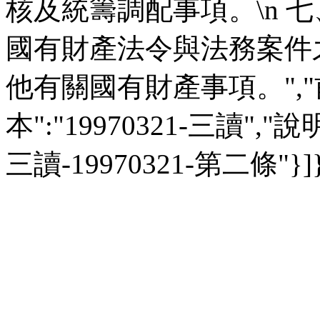
核及統籌調配事項。\n 七
國有財產法令與法務案件之
他有關國有財產事項。","前
本":"19970321-三讀","說明":
三讀-19970321-第二條"}]