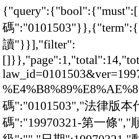
{"query":{"bool":{"must
碼":"0101503"}},{"ter
讀"}}],"filter":
[]}},"page":1,"total":14,"to
law_id=0101503&ver=199
%E4%B8%89%E8%AE%80"
碼":"0101503","法律版本
碼":"19970321-第一條",