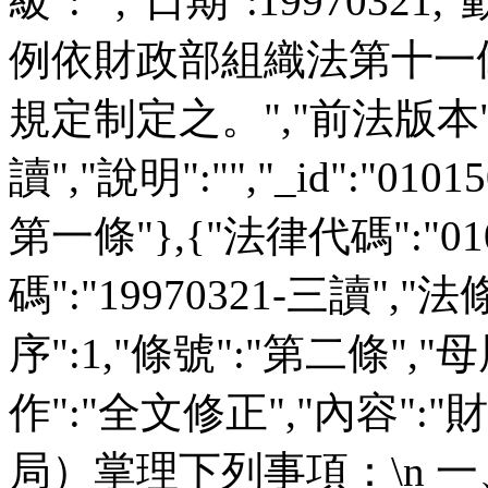
級":"","日期":1997032
例依財政部組織法第十一
規定制定之。","前法版本":""
讀","說明":"","_id":"0101
第一條"},{"法律代碼":"01
碼":"19970321-三讀","法
序":1,"條號":"第二條","母層
作":"全文修正","內容
局）掌理下列事項：\n 一