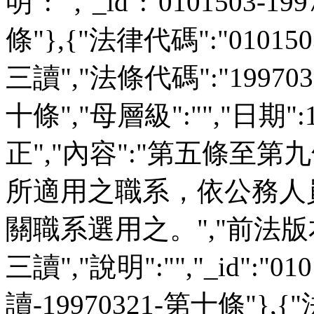
明":"","_id":"0101503-
條"},{"法律代碼":"01015
三讀","法條代碼":"199703
十條","母層級":"","日期":
正","內容":"第五條至
所適用之職系，依公務人
關職系選用之。","前法版本":"
三讀","說明":"","_id":"01
讀-19970321-第十條"},{