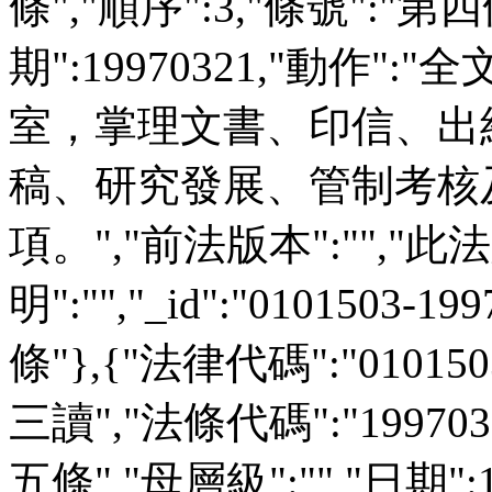
條","順序":3,"條號":"第四
期":19970321,"動作":
室，掌理文書、印信、出
稿、研究發展、管制考核
項。","前法版本":"","此法版
明":"","_id":"0101503-
條"},{"法律代碼":"01015
三讀","法條代碼":"199703
五條","母層級":"","日期":