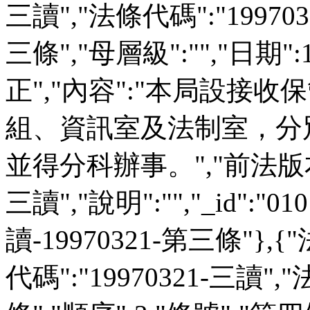
三讀","法條代碼":"199703
三條","母層級":"","日期":
正","內容":"本局設接
組、資訊室及法制室，分
並得分科辦事。","前法版本":"
三讀","說明":"","_id":"01
讀-19970321-第三條"},{
代碼":"19970321-三讀",