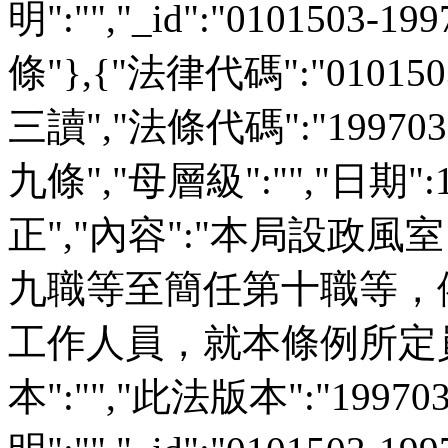
明":"","_id":"0101503-
條"},{"法律代碼":"01015
三讀","法條代碼":"199703
九條","母層級":"","日期":
正","內容":"本局設政
九職等至簡任第十職等，
工作人員，就本條例所定員
本":"","此法版本":"19970