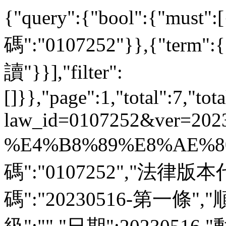
{"query":{"bool":{"must
碼":"0107252"}},{"ter
讀"}}],"filter":
[]}},"page":1,"total":7,"tot
law_id=0107252&ver=202
%E4%B8%89%E8%AE%80"
碼":"0107252","法律版本
碼":"20230516-第一條",