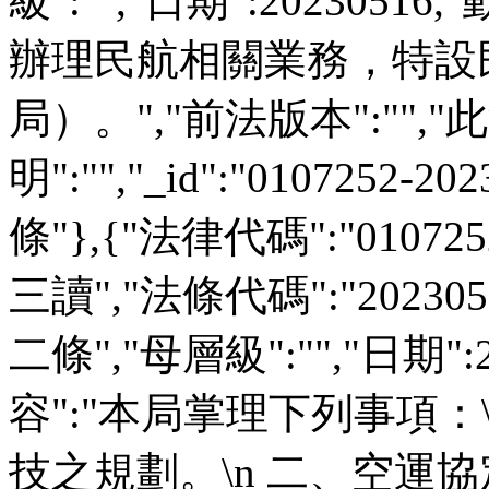
級":"","日期":2023051
辦理民航相關業務，特設
局）。","前法版本":"","此
明":"","_id":"0107252-
條"},{"法律代碼":"01072
三讀","法條代碼":"202305
二條","母層級":"","日期":2
容":"本局掌理下列事項：
技之規劃。\n 二、空運