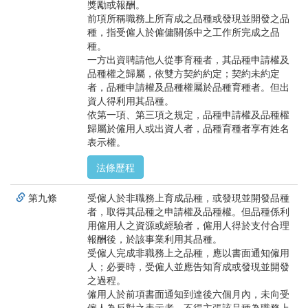
獎勵或報酬。
前項所稱職務上所育成之品種或發現並開發之品
種，指受僱人於僱傭關係中之工作所完成之品
種。
一方出資聘請他人從事育種者，其品種申請權及
品種權之歸屬，依雙方契約約定；契約未約定
者，品種申請權及品種權屬於品種育種者。但出
資人得利用其品種。
依第一項、第三項之規定，品種申請權及品種權
歸屬於僱用人或出資人者，品種育種者享有姓名
表示權。
法條歷程
第九條
受僱人於非職務上育成品種，或發現並開發品種
者，取得其品種之申請權及品種權。但品種係利
用僱用人之資源或經驗者，僱用人得於支付合理
報酬後，於該事業利用其品種。
受僱人完成非職務上之品種，應以書面通知僱用
人；必要時，受僱人並應告知育成或發現並開發
之過程。
僱用人於前項書面通知到達後六個月內，未向受
僱人為反對之表示者，不得主張該品種為職務上