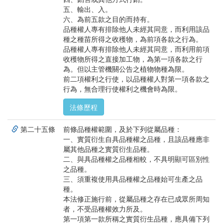
五、輸出、入。
六、為前五款之目的而持有。
品種權人專有排除他人未經其同意，而利用該品
種之種苗所得之收穫物，為前項各款之行為。
品種權人專有排除他人未經其同意，而利用前項
收穫物所得之直接加工物，為第一項各款之行
為。但以主管機關公告之植物物種為限。
前二項權利之行使，以品種權人對第一項各款之
行為，無合理行使權利之機會時為限。
法條歷程
第二十五條
前條品種權範圍，及於下列從屬品種：
一、實質衍生自具品種權之品種，且該品種應非
屬其他品種之實質衍生品種。
二、與具品種權之品種相較，不具明顯可區別性
之品種。
三、須重複使用具品種權之品種始可生產之品
種。
本法修正施行前，從屬品種之存在已成眾所周知
者，不受品種權效力所及。
第一項第一款所稱之實質衍生品種，應具備下列