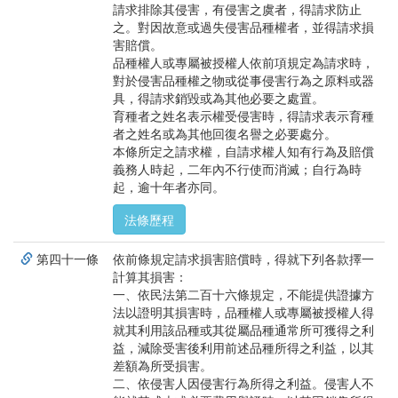
請求排除其侵害，有侵害之虞者，得請求防止
之。對因故意或過失侵害品種權者，並得請求損
害賠償。
品種權人或專屬被授權人依前項規定為請求時，
對於侵害品種權之物或從事侵害行為之原料或器
具，得請求銷毀或為其他必要之處置。
育種者之姓名表示權受侵害時，得請求表示育種
者之姓名或為其他回復名譽之必要處分。
本條所定之請求權，自請求權人知有行為及賠償
義務人時起，二年內不行使而消滅；自行為時
起，逾十年者亦同。
法條歷程
第四十一條
依前條規定請求損害賠償時，得就下列各款擇一
計算其損害：
一、依民法第二百十六條規定，不能提供證據方
法以證明其損害時，品種權人或專屬被授權人得
就其利用該品種或其從屬品種通常所可獲得之利
益，減除受害後利用前述品種所得之利益，以其
差額為所受損害。
二、依侵害人因侵害行為所得之利益。侵害人不