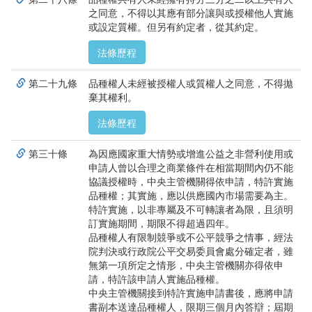
之同意，不得以其應有部分讓與或授權他人實施
或設定質權。但另有約定者，從其約定。
法條歷程
第二十九條
品種權人未經被授權人或質權人之同意，不得拋
棄其權利。
法條歷程
第三十條
為因應國家重大情勢或增進公益之非營利使用或
申請人曾以合理之商業條件在相當期間內仍不能
協議授權時，中央主管機關得依申請，特許實施
品種權；其實施，應以供應國內市場需要為主。
特許實施，以非專屬及不可轉讓者為限，且須明
訂實施期間，期限不得超過四年。
品種權人有限制競爭或不公平競爭之情事，經法
院判決或行政院公平交易委員會處分確定者，雖
無第一項所定之情形，中央主管機關亦得依申
請，特許該申請人實施品種權。
中央主管機關接到特許實施申請書後，應將申請
書副本送達品種權人，限期三個月內答辯；屆期