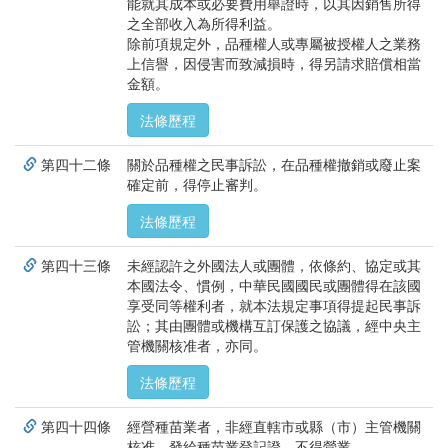
能就其成本或必要費用舉證時，以其因銷售所得
之全部收入為所得利益。
除前項規定外，品種權人或專屬被授權人之業務
上信譽，因侵害而致減損時，得另請求賠償相當
金額。
法條歷程
第四十二條
關於品種權之民事訴訟，在品種權撤銷或廢止案
確定前，得停止審判。
法條歷程
第四十三條
未經認許之外國法人或團體，依條約、協定或其
本國法令、慣例，中華民國國民或團體得在該國
享受同等權利者，就本法規定事項得提起民事訴
訟；其由團體或機構互訂保護之協議，經中央主
管機關核准者，亦同。
法條歷程
第四十四條
經營種苗業者，非經直轄市或縣（市）主管機關
核准，發給種苗業登記證，不得營業。