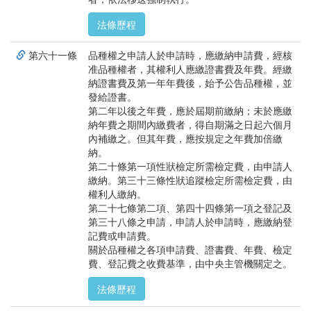
法條歷程
第六十一條
品種權之申請人於申請時，應繳納申請費，經核
准品種權者，其權利人應繳證書費及年費。經繳
納證書費及第一年年費後，始予公告品種權，並
發給證書。
第二年以後之年費，應於屆期前繳納；未於應繳
納年費之期間內繳費者，得自期滿之日起六個月
內補繳之。但其年費，應按規定之年費加倍繳
納。
第二十條第一項性狀檢定所需檢定費，由申請人
繳納。第三十三條性狀追蹤檢定所需檢定費，由
權利人繳納。
第二十七條第二項、第四十四條第一項之登記及
第三十八條之申請，申請人於申請時，應繳納登
記費或申請費。
關於品種權之各項申請費、證書費、年費、檢定
費、登記費之收費基準，由中央主管機關定之。
法條歷程