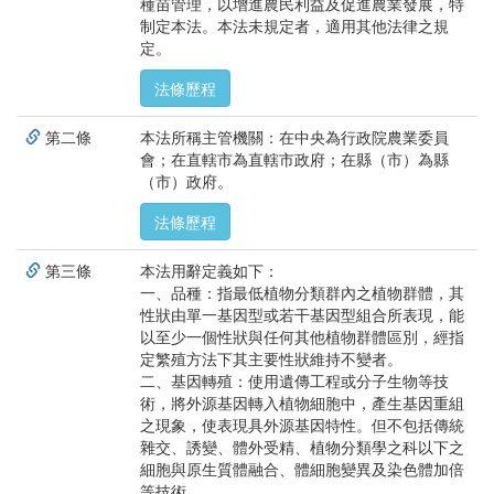
種苗管理，以增進農民利益及促進農業發展，特
制定本法。本法未規定者，適用其他法律之規
定。
法條歷程
第二條
本法所稱主管機關：在中央為行政院農業委員
會；在直轄市為直轄市政府；在縣（市）為縣
（市）政府。
法條歷程
第三條
本法用辭定義如下：
一、品種：指最低植物分類群內之植物群體，其
性狀由單一基因型或若干基因型組合所表現，能
以至少一個性狀與任何其他植物群體區別，經指
定繁殖方法下其主要性狀維持不變者。
二、基因轉殖：使用遺傳工程或分子生物等技
術，將外源基因轉入植物細胞中，產生基因重組
之現象，使表現具外源基因特性。但不包括傳統
雜交、誘變、體外受精、植物分類學之科以下之
細胞與原生質體融合、體細胞變異及染色體加倍
等技術。