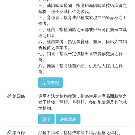
三、基因轉殖植物：指應用基因轉殖技術獲得之
植株、種子及其衍生之後代。
四、育種者：指育成品種或發現並開發品種之工
作者。
五、種苗：指植物體之全部或部分可供繁殖或栽
培之用者。
六、種苗業者：指從事育種、繁殖、輸出入或銷
售種苗之事業者。
七、銷售：指以一定價格出售或實物交換之行
為。
八、推廣：指將種苗介紹、供應他人採用之行
為。
法條歷程
第四條
適用本法之植物種類，指為生產農產品而栽培之
種子植物、蕨類、苔蘚類、多細胞藻類及其他栽
培植物。
說明
法條歷程
第五條
品種申請權，指得依本法申請品種權之權利。