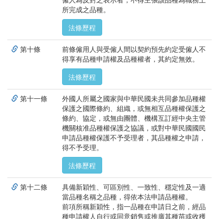
所完成之品種。
法條歷程
第十條
前條僱用人與受僱人間以契約預先約定受僱人不
得享有品種申請權及品種權者，其約定無效。
法條歷程
第十一條
外國人所屬之國家與中華民國未共同參加品種權
保護之國際條約、組織，或無相互品種權保護之
條約、協定，或無由團體、機構互訂經中央主管
機關核准品種權保護之協議，或對中華民國國民
申請品種權保護不予受理者，其品種權之申請，
得不予受理。
法條歷程
第十二條
具備新穎性、可區別性、一致性、穩定性及一適
當品種名稱之品種，得依本法申請品種權。
前項所稱新穎性，指一品種在申請日之前，經品
種申請權人自行或同意銷售或推廣其種苗或收穫