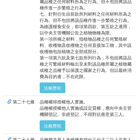
屬品種之任何材料所為之行為。但不包括將該品
種作進一步繁殖之行為。
七、針對衍生自前款所列材料之任何材料所為之
行為。但不包括將該品種作進一步繁殖之行為。
為維護糧食安全，前項第四款、第五款之適用，
以中央主管機關公告之植物物種為限。
第一項所稱之材料，指植物品種之任何繁殖材
料、收穫物及收穫物之任何直接加工物，其中該
收穫物包括植物之全部或部分。
第一項第六款及第七款所列行為，不包括將該品
種之可繁殖材料輸出至未對該品種所屬之植物屬
或種之品種予以保護之國家之行為。但以最終消
費為目的者，不在此限。
法條歷程
第二十七條
品種權得授權他人實施。
品種權授權他人實施或設定質權，應向中央主管
機關登記。非經登記，不得對抗善意第三人。
法條歷程
第二十八條
品種權共有人未經擁有持分三分之二以上共有人