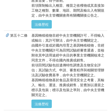
政策需要，得予限制。
前項限制輸出入種苗、種苗之收穫物或其直接加
工物之種類、數量、地區、期間及輸出入有關規
定，由中央主管機關會商有關機關後公告之。
法條歷程
第五十二條
基因轉殖植物非經中央主管機關許可，不得輸入
或輸出；其許可辦法，由中央主管機關定之。
由國外引進或於國內培育之基因轉殖植物，非經
中央主管機關許可為田間試驗經審查通過，並檢
附依其申請用途經中央目的事業主管機關核准之
同意文件，不得在國內推廣或銷售。
前項田間試驗包括遺傳特性調查及生物安全評
估；其試驗方式、申請、審查程序與相關管理辦
法及試驗收費基準，由中央主管機關定之。
基因轉殖植物基於食品及環境安全之考量，其輸
入、輸出、運送、推廣或銷售，皆應加以適當之
標示及包裝；標示及包裝之準則，由中央主管機
關另定之。
法條歷程