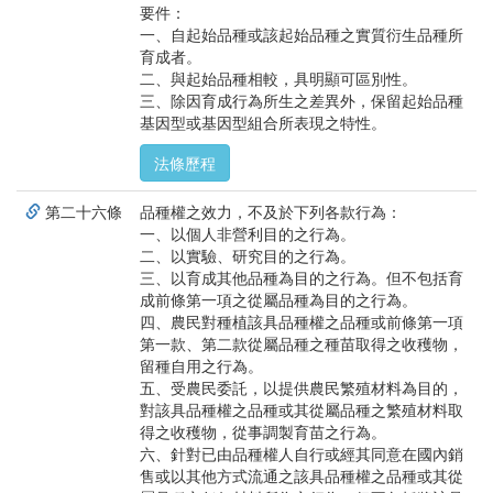
要件：
一、自起始品種或該起始品種之實質衍生品種所
育成者。
二、與起始品種相較，具明顯可區別性。
三、除因育成行為所生之差異外，保留起始品種
基因型或基因型組合所表現之特性。
法條歷程
第二十六條
品種權之效力，不及於下列各款行為：
一、以個人非營利目的之行為。
二、以實驗、研究目的之行為。
三、以育成其他品種為目的之行為。但不包括育
成前條第一項之從屬品種為目的之行為。
四、農民對種植該具品種權之品種或前條第一項
第一款、第二款從屬品種之種苗取得之收穫物，
留種自用之行為。
五、受農民委託，以提供農民繁殖材料為目的，
對該具品種權之品種或其從屬品種之繁殖材料取
得之收穫物，從事調製育苗之行為。
六、針對已由品種權人自行或經其同意在國內銷
售或以其他方式流通之該具品種權之品種或其從