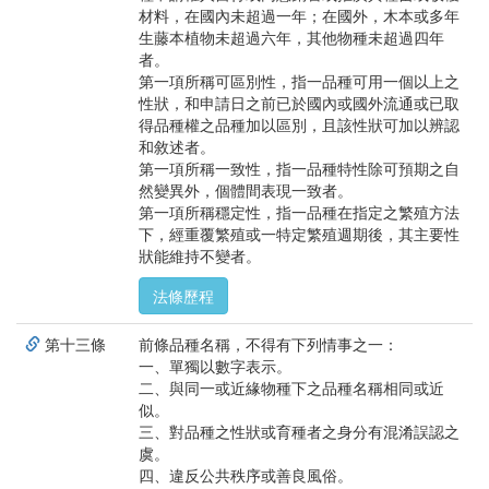
材料，在國內未超過一年；在國外，木本或多年
生藤本植物未超過六年，其他物種未超過四年
者。
第一項所稱可區別性，指一品種可用一個以上之
性狀，和申請日之前已於國內或國外流通或已取
得品種權之品種加以區別，且該性狀可加以辨認
和敘述者。
第一項所稱一致性，指一品種特性除可預期之自
然變異外，個體間表現一致者。
第一項所稱穩定性，指一品種在指定之繁殖方法
下，經重覆繁殖或一特定繁殖週期後，其主要性
狀能維持不變者。
法條歷程
第十三條
前條品種名稱，不得有下列情事之一：
一、單獨以數字表示。
二、與同一或近緣物種下之品種名稱相同或近
似。
三、對品種之性狀或育種者之身分有混淆誤認之
虞。
四、違反公共秩序或善良風俗。