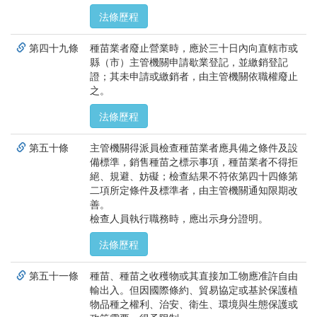
法條歷程
第四十九條
種苗業者廢止營業時，應於三十日內向直轄市或
縣（市）主管機關申請歇業登記，並繳銷登記
證；其未申請或繳銷者，由主管機關依職權廢止
之。
法條歷程
第五十條
主管機關得派員檢查種苗業者應具備之條件及設
備標準，銷售種苗之標示事項，種苗業者不得拒
絕、規避、妨礙；檢查結果不符依第四十四條第
二項所定條件及標準者，由主管機關通知限期改
善。
檢查人員執行職務時，應出示身分證明。
法條歷程
第五十一條
種苗、種苗之收穫物或其直接加工物應准許自由
輸出入。但因國際條約、貿易協定或基於保護植
物品種之權利、治安、衛生、環境與生態保護或