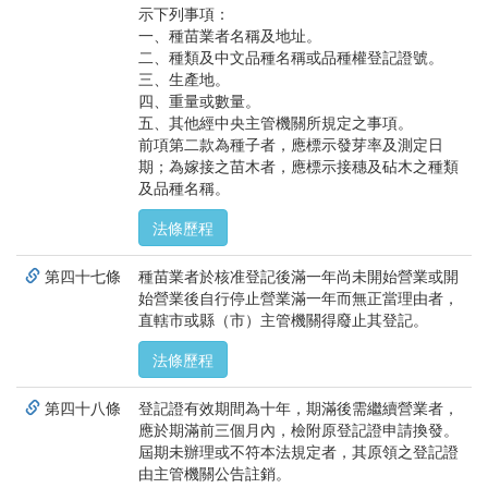
示下列事項：
一、種苗業者名稱及地址。
二、種類及中文品種名稱或品種權登記證號。
三、生產地。
四、重量或數量。
五、其他經中央主管機關所規定之事項。
前項第二款為種子者，應標示發芽率及測定日
期；為嫁接之苗木者，應標示接穗及砧木之種類
及品種名稱。
法條歷程
第四十七條
種苗業者於核准登記後滿一年尚未開始營業或開
始營業後自行停止營業滿一年而無正當理由者，
直轄市或縣（市）主管機關得廢止其登記。
法條歷程
第四十八條
登記證有效期間為十年，期滿後需繼續營業者，
應於期滿前三個月內，檢附原登記證申請換發。
屆期未辦理或不符本法規定者，其原領之登記證
由主管機關公告註銷。