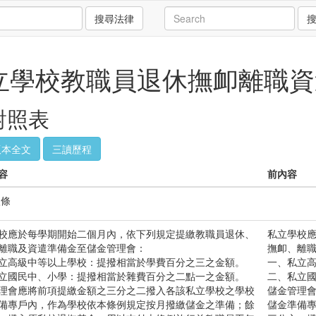
搜尋法律
立學校教職員退休撫卹離職資
案對照表
版本全文
三讀歷程
容
前內容
條
校應於每學期開始二個月內，依下列規定提繳教職員退休、
私立學校
離職及資遣準備金至儲金管理會：
撫卹、離
立高級中等以上學校：提撥相當於學費百分之三之金額。
一、私立
立國民中、小學：提撥相當於雜費百分之二點一之金額。
二、私立
理會應將前項提繳金額之三分之二撥入各該私立學校之學校
儲金管理
備專戶內，作為學校依本條例規定按月撥繳儲金之準備；餘
儲金準備