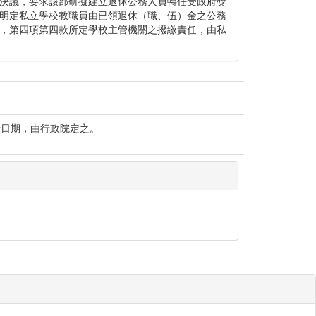
決議，要求該部研擬建立退休公務人員轉任受政府獎
明定私立學校教職員由已領退休（職、伍）金之公務
，第四項第四款所定學校主管機關之撥繳責任，由私
行日期，由行政院定之。