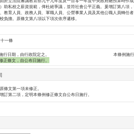
由於立法院審議教育部九十九年度及一百零一年度中央政府總預算時作成
）助私校之薪資規範，俾杜絕爭議，並符社會公平正義。爰增訂第八項，
、教育人員、政務人員、軍職人員、公營事業人員及其他公職人員轉任者
校負擔。原條文第八項以下項次依序遞移。
十一條
施行日期，由行政院定之。
本條例施
修正條文，自公布日施行。
]
原條文第一項未修正。
增訂第二項，定明本條例修正條文自公布日施行。