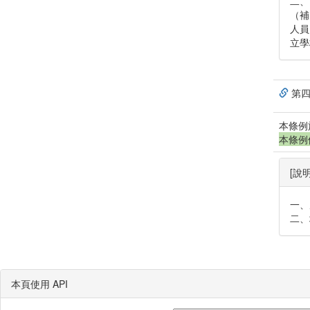
二、
（補
人員
立學
第四
本條例
本條例
[說明
一、
二、
本頁使用 API