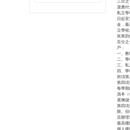
三分之
資應付
私立學
日起至
金，最
立學校
依第四
百分之
戶：
一、教
二、學
三、私
四、學
前項第
第四項
每學期
員本（
退撫儲
第四項
限。但
且辦理
最高撥
個人撥