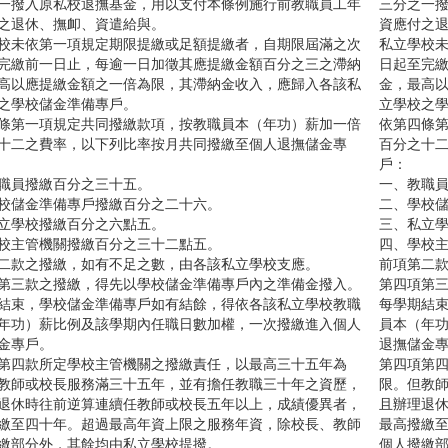
一撥入原私校退撫基金，用以支付本條例施行前教職員工年
三分之一
之退休、撫卹、資遣給與。
資應付之
校未依第一項規定期限提繳或足額提繳者，自期限屆滿之次
私立學校
完繳前一日止，每逾一日加徵其應提繳金額百分之三之滯納
日起至完
高以應提繳金額之一倍為限，其滯納金收入，應歸入各該私
金，最高
之學校儲金準備專戶。
立學校之
條第一項規定共同撥繳款項，按教職員本（年功）薪加一倍
依第四條
十二之費率，以下列比率按月共同撥繳至個人退撫儲金專
百分之十
戶：
職員撥繳百分之三十五。
一、教職
校儲金準備專戶撥繳百分之二十六。
二、學校
立學校撥繳百分之六點五。
三、私立
校主管機關撥繳百分之三十二點五。
四、學校
二款之撥繳，如有不足之數，由各該私立學校支應。
前項第二
第三款之撥繳，得先以學校儲金準備專戶內之準備金撥入。
第四項第
結束，學校儲金準備專戶如有結餘，得依各該私立學校教職
每學期結
年功）薪比例及該學期內任職日數加權，一次撥繳進入個人
員本（年
金專戶。
退撫儲金
第四款所定學校主管機關之撥繳責任，以最高三十五年為
第四項第
教師或校長服務滿三十五年，並有擔任教職三十年之資歷，
限。但教
退休時往前逆算連續任教師或校長五年以上，成績優異者，
且辦理退
繳至四十年。超過最高年資上限之服務年資，除校長、教師
最高撥繳
繳部分外，其餘均由私立學校提撥。
個人撥繳