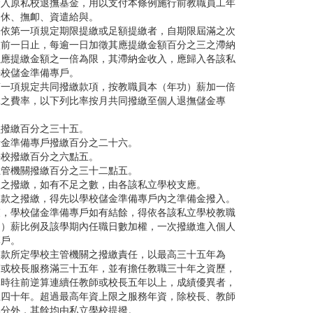
撥入原私校退撫基金，用以支付本條例施行前教職員工年
退休、撫卹、資遣給與。
未依第一項規定期限提繳或足額提繳者，自期限屆滿之次
繳前一日止，每逾一日加徵其應提繳金額百分之三之滯納
以應提繳金額之一倍為限，其滯納金收入，應歸入各該私
學校儲金準備專戶。
第一項規定共同撥繳款項，按教職員本（年功）薪加一倍
二之費率，以下列比率按月共同撥繳至個人退撫儲金專
員撥繳百分之三十五。
儲金準備專戶撥繳百分之二十六。
學校撥繳百分之六點五。
主管機關撥繳百分之三十二點五。
款之撥繳，如有不足之數，由各該私立學校支應。
三款之撥繳，得先以學校儲金準備專戶內之準備金撥入。
束，學校儲金準備專戶如有結餘，得依各該私立學校教職
功）薪比例及該學期內任職日數加權，一次撥繳進入個人
專戶。
四款所定學校主管機關之撥繳責任，以最高三十五年為
師或校長服務滿三十五年，並有擔任教職三十年之資歷，
休時往前逆算連續任教師或校長五年以上，成績優異者，
至四十年。超過最高年資上限之服務年資，除校長、教師
部分外，其餘均由私立學校提撥。