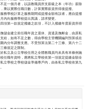
職
不足一個月者，以該教職員所支薪級之本（年功）薪除
數，乘以實際任職日數，計算實際薪資所得後提撥。
為服務學校計算之服務期間或提撥金額有誤者，應自提撥
個月內向服務學校提出異議，請求變更。
第四項第一款規定撥繳之款項，不計入撥繳年度薪資所得
退撫儲金建立前任職年資之退休、資遣及撫卹金，由原私
金支給，如有不足之數，得由學校主管機關編列預算或在
範圍內分年調整支應。不受預算法第二十三條、第六十二
十三條規定之限制。
會於私立及公立學校任用之全體教職員均未具有本條例施
學校任職年資時，應將私立學校依第一項規定提繳金額全
該私立學校之學校儲金準備專戶內，由各私立學校依第九
理。