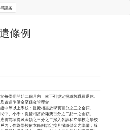
搜尋議案
遣條例
應於每學期開始二個月內，依下列規定提繳教職員退休、
職及資遣準備金至儲金管理會：
高級中等以上學校：提撥相當於學費百分之三之金額。
國民中、小學：提撥相當於雜費百分之二點一之金額。
會應將前項提繳金額之三分之二撥入各該私立學校之學校
專戶內，作為學校依本條例規定按月撥繳儲金之準備；餘