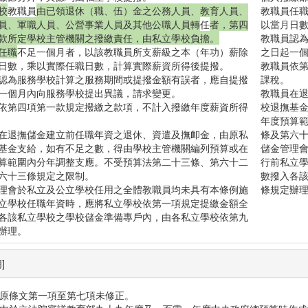
校
教職員
由已領退休（職、伍）金之公務人員、教育人員、
教職員
任
員、軍職人員、公營事業人員及其他公職人員轉
任
者，第四
以當月日
款所定學校主管機關之撥繳責任，由私立學校負擔。
教職員認
任職
不足一個月者，以該教職員所支薪級之本（年功）薪除
之日起一
日數，乘以實際任職日數，計算實際薪資所得後提撥。
教職員依
認為服務學校計算之服務期間或提撥金額有誤者，應自提撥
課稅。
一個月內向服務學校提出異議，請求變更。
教職員在
依第四項第一款規定撥繳之款項，不計入撥繳年度薪資所得
校退撫基
年度預算
在退撫儲金建立前任職年資之退休、資遣及撫卹金，由原私
條及第六
基金支給，如有不足之數，得由學校主管機關編列預算或在
儲金管理
算範圍內分年調整支應。不受預算法第二十三條、第六十二
行前私立
六十三條規定之限制。
數撥入各
理會於私立及公立學校任用之全體教職員均未具有本條例施
條規定辦
立學校任職年資時，應將私立學校依第一項規定提繳金額全
各該私立學校之學校儲金準備專戶內，由各私立學校依第九
辦理。
]
原條文第一項至第七項未修正。