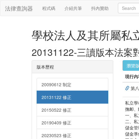
法律查詢器
程式碼
介紹共筆
抖內贊助
學校法人及其所屬私
20131122-三讀版本法
瀏覽
版本歷程
現行內
20090612 制定
第八
20131122 修正
私立學
撫卹、
20150522 修正
一、私
二、私
20190409 修正
儲金管
儲金準
20230523 修正