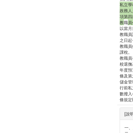
私立學
政務人
項第四
教
職
員
以當月
教職員
之日起
教職員
課稅。
教職員
校退撫
年度預
條及第
儲金管
行前私
數撥入
條規定
[說明
一、