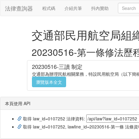
法律查詢器
程式碼
介紹共筆
抖內贊助
交通部民用航空局組
20230516-第一條修法歷
20230516-三讀 制定
交通部為辦理民航相關業務，特設民用航空局（以下簡
瀏覽版本全文
本頁使用 API
取得 law_id=0107252 法律資料:
取得 law_id=0107252, lawline_id=20230516-第一條 法條