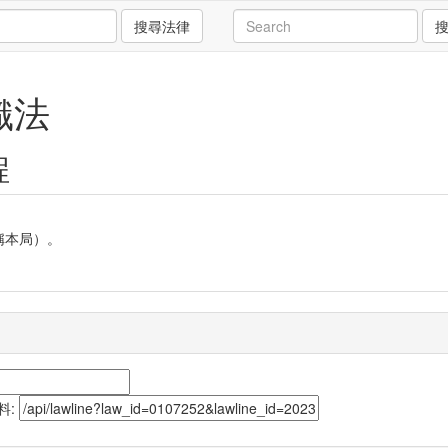
搜尋法律
織法
程
稱本局）。
資料: