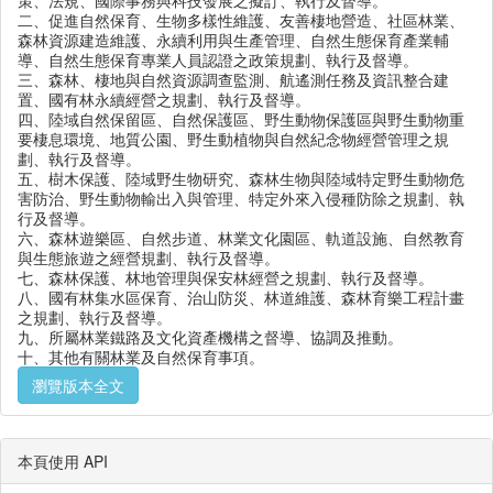
策、法規、國際事務與科技發展之擬訂、執行及督導。
二、促進自然保育、生物多樣性維護、友善棲地營造、社區林業、
森林資源建造維護、永續利用與生產管理、自然生態保育產業輔
導、自然生態保育專業人員認證之政策規劃、執行及督導。
三、森林、棲地與自然資源調查監測、航遙測任務及資訊整合建
置、國有林永續經營之規劃、執行及督導。
四、陸域自然保留區、自然保護區、野生動物保護區與野生動物重
要棲息環境、地質公園、野生動植物與自然紀念物經營管理之規
劃、執行及督導。
五、樹木保護、陸域野生物研究、森林生物與陸域特定野生動物危
害防治、野生動物輸出入與管理、特定外來入侵種防除之規劃、執
行及督導。
六、森林遊樂區、自然步道、林業文化園區、軌道設施、自然教育
與生態旅遊之經營規劃、執行及督導。
七、森林保護、林地管理與保安林經營之規劃、執行及督導。
八、國有林集水區保育、治山防災、林道維護、森林育樂工程計畫
之規劃、執行及督導。
九、所屬林業鐵路及文化資產機構之督導、協調及推動。
十、其他有關林業及自然保育事項。
瀏覽版本全文
本頁使用 API