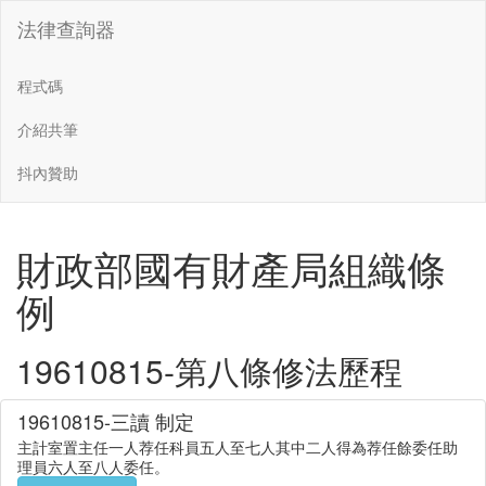
法律查詢器
程式碼
介紹共筆
抖內贊助
財政部國有財產局組織條
例
19610815-第八條修法歷程
19610815-三讀 制定
主計室置主任一人荐任科員五人至七人其中二人得為荐任餘委任助
理員六人至八人委任。