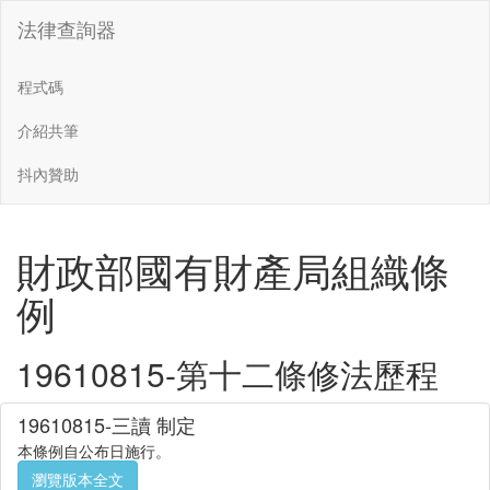
法律查詢器
程式碼
介紹共筆
抖內贊助
財政部國有財產局組織條
例
19610815-第十二條修法歷程
19610815-三讀 制定
本條例自公布日施行。
瀏覽版本全文